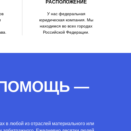
РАСПОЛОЖЕНИЕ
ов
У нас федеральная
м
юридическая компания. Мы
находимся во всех городах
ава.
Российской Федерации.
 ПОМОЩЬ —
х в любой из отраслей материального или
о и арбитражного. Ежедневно десятки людей