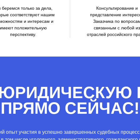
 беремся только за дела,
Консультирование и
орые соответствуют нашим
представление интерес
можностям и интересам и
Заказчика по вопроса
имеют положительную
связанным с любой из
перспективу.
отраслей российского пр
 ЮРИДИЧЕСКУЮ
ПРЯМО СЕЙЧАС!
й опыт участия в успешно завершенных судебных процесса
, в том числе уголовного, административного, гражданског